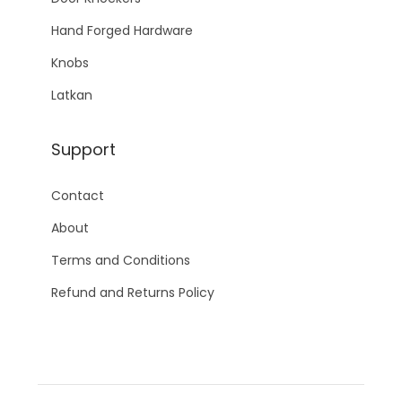
i
Hand Forged Hardware
v
e
Knobs
d
Latkan
T
o
Support
M
i
Contact
i
About
n
i
Terms and Conditions
Refund and Returns Policy