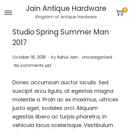
Jain Antique Hardware
0
S
S
Kingdom of Antique Hardware
k
k
Studio Spring Summer Man
i
i
2017
p
p
t
t
.
.
.
P
P
M
October 16, 2018
by
Rahul Jain
Uncategorized
o
o
o
o
a
No comments yet
n
c
s
s
y
a
o
t
t
2
Donec accumsan auctor iaculis. Sed
v
n
e
e
8
suscipit arcu ligula, at egestas magna
i
t
d
d
,
molestie a. Proin ac ex maximus, ultrices
g
e
o
i
2
a
n
justo eget, sodales orci. Aliquam
n
n
0
t
t
egestas libero ac turpis pharetra, in
2
i
vehicula lacus scelerisque. Vestibulum
3
o