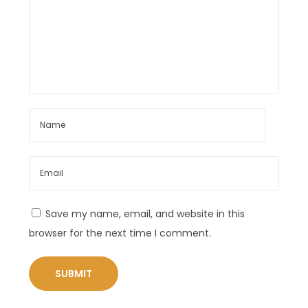
N
B
e
a
x
b
t
y
p
B
o
o
s
y
t
C
:
a
p
s
Save my name, email, and website in this
u
browser for the next time I comment.
l
e
L
o