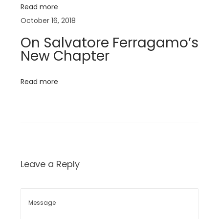
g
g
Read more
S
a
October 16, 2018
u
On Salvatore Ferragamo’s
m
t
New Chapter
m
e
i
Read more
r
o
E
d
n
i
t
o
Leave a Reply
r
i
a
l