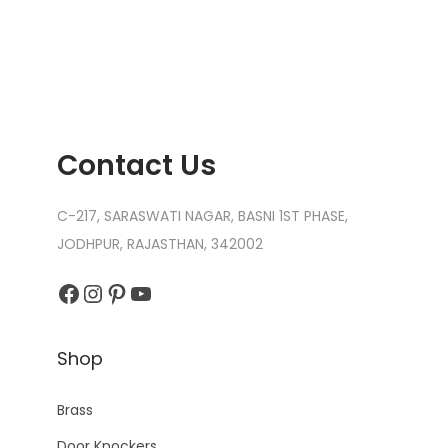
o
k
b
o
o
k
Contact Us
H
a
C-217, SARASWATI NAGAR, BASNI 1ST PHASE,
s
JODHPUR, RAJASTHAN, 342002
J
Facebook
Instagram
Pinterest
YouTube
u
s
t
Shop
A
r
Brass
r
Door Knockers